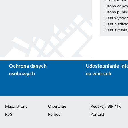
Podmiot publ
Osoba odpowi
Osoba publik
Data wytworz
Data publikac
Data aktualiza
Ochrona danych
Udostępnianie inf
osobowych
na wniosek
Mapa strony
O serwisie
Redakcja BIP MK
RSS
Pomoc
Kontakt