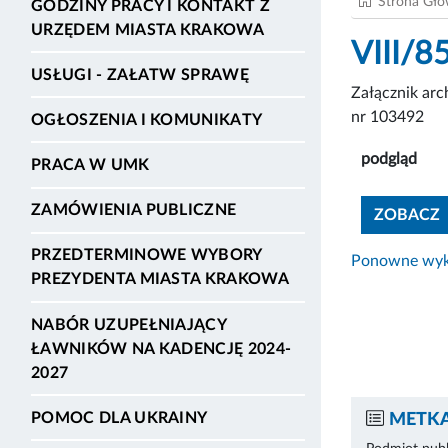
Strona Gł
GODZINY PRACY I KONTAKT Z
URZĘDEM MIASTA KRAKOWA
VIII/8
USŁUGI - ZAŁATW SPRAWĘ
Załącznik ar
nr 103492
OGŁOSZENIA I KOMUNIKATY
podgląd
PRACA W UMK
ZAMÓWIENIA PUBLICZNE
ZOBACZ
PRZEDTERMINOWE WYBORY
Ponowne wyko
PREZYDENTA MIASTA KRAKOWA
NABÓR UZUPEŁNIAJĄCY
ŁAWNIKÓW NA KADENCJĘ 2024-
2027
POMOC DLA UKRAINY
METKA