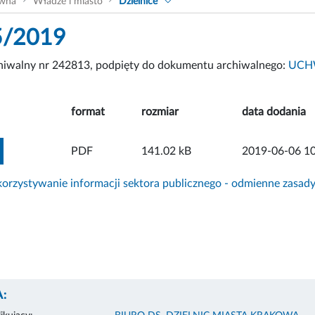
ówna
Władze i miasto
Dzielnice
5/2019
chiwalny nr 242813, podpięty do dokumentu archiwalnego:
UCHW
format
rozmiar
data dodania
ZOBACZ ZAŁĄCZNIK
PDF
141.02 kB
2019-06-06 10
rzystywanie informacji sektora publicznego - odmienne zasad
: