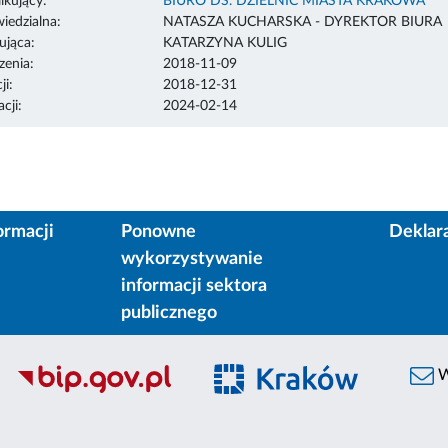
ikujący:
BIURO DS. DZIELNIC MIASTA KRAKOWA
edzialna:
NATASZA KUCHARSKA - DYREKTOR BIURA
ująca:
KATARZYNA KULIG
enia:
2018-11-09
ji:
2018-12-31
cji:
2024-02-14
ormacji
Ponowne
Deklar
wykorzystywanie
informacji sektora
publicznego
W