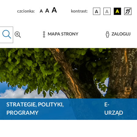
A
A
czcionka:
A
kontrast:
MAPA STRONY
ZALOGUJ
STRATEGIE, POLITYKI,
E-
PROGRAMY
URZĄD