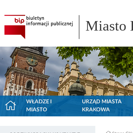
Miasto
WŁADZE I
URZĄD MIASTA
MIASTO
KRAKOWA