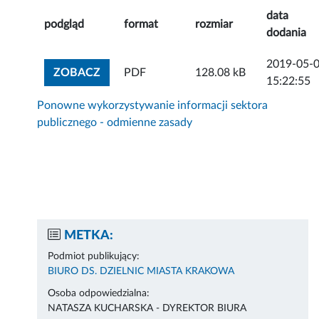
data
podgląd
format
rozmiar
dodania
2019-05-
ZOBACZ ZAŁĄCZNIK
ZOBACZ
PDF
128.08 kB
15:22:55
Ponowne wykorzystywanie informacji sektora
publicznego - odmienne zasady
METKA:
Podmiot publikujący:
BIURO DS. DZIELNIC MIASTA KRAKOWA
Osoba odpowiedzialna:
NATASZA KUCHARSKA - DYREKTOR BIURA