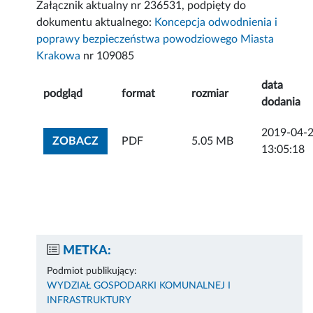
Załącznik aktualny nr 236531, podpięty do
dokumentu aktualnego:
Koncepcja odwodnienia i
poprawy bezpieczeństwa powodziowego Miasta
Krakowa
nr 109085
data
podgląd
format
rozmiar
dodania
2019-04-
ZOBACZ ZAŁĄCZNIK
ZOBACZ
PDF
5.05 MB
13:05:18
METKA:
Podmiot publikujący:
WYDZIAŁ GOSPODARKI KOMUNALNEJ I
INFRASTRUKTURY