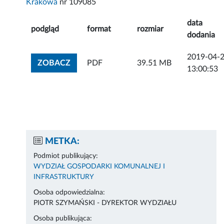
Krakowa
nr 109085
data
podgląd
format
rozmiar
dodania
2019-04-
ZOBACZ ZAŁĄCZNIK
ZOBACZ
PDF
39.51 MB
13:00:53
METKA:
Podmiot publikujący:
WYDZIAŁ GOSPODARKI KOMUNALNEJ I
INFRASTRUKTURY
Osoba odpowiedzialna:
PIOTR SZYMAŃSKI - DYREKTOR WYDZIAŁU
Osoba publikująca: