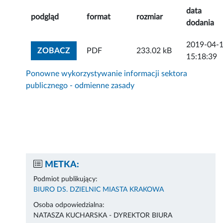
data
podgląd
format
rozmiar
dodania
2019-04-
ZOBACZ ZAŁĄCZNIK
ZOBACZ
PDF
233.02 kB
15:18:39
Ponowne wykorzystywanie informacji sektora
publicznego - odmienne zasady
METKA:
Podmiot publikujący:
BIURO DS. DZIELNIC MIASTA KRAKOWA
Osoba odpowiedzialna:
NATASZA KUCHARSKA - DYREKTOR BIURA