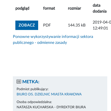
data
podgląd
format
rozmiar
dodania
2019-04-
ZOBACZ ZAŁĄCZNIK
ZOBACZ
PDF
144.35 kB
12:49:01
Ponowne wykorzystywanie informacji sektora
publicznego - odmienne zasady
METKA:
Podmiot publikujący:
BIURO DS. DZIELNIC MIASTA KRAKOWA
Osoba odpowiedzialna:
NATASZA KUCHARSKA - DYREKTOR BIURA