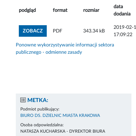
data
podgląd
format
rozmiar
dodania
2019-02-
ZOBACZ ZAŁĄCZNIK
ZOBACZ
PDF
343.34 kB
17:09:22
Ponowne wykorzystywanie informacji sektora
publicznego - odmienne zasady
METKA:
Podmiot publikujący:
BIURO DS. DZIELNIC MIASTA KRAKOWA
Osoba odpowiedzialna:
NATASZA KUCHARSKA - DYREKTOR BIURA