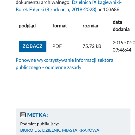
dokumentu archiwalnego:
Dzielnica IX Łagiewniki-
Borek Fałęcki (8 kadencja, 2018-2023)
nr 103686
data
podgląd
format
rozmiar
dodania
2019-02-
ZOBACZ ZAŁĄCZNIK
ZOBACZ
PDF
75.72 kB
09:46:44
Ponowne wykorzystywanie informacji sektora
publicznego - odmienne zasady
METKA:
Podmiot publikujący:
BIURO DS. DZIELNIC MIASTA KRAKOWA