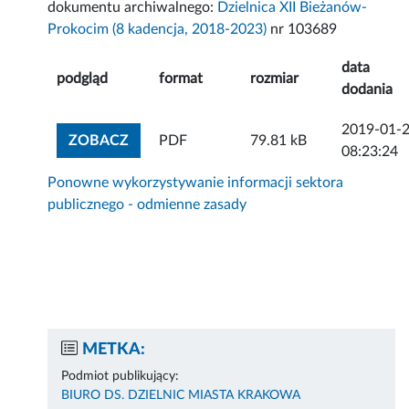
dokumentu archiwalnego:
Dzielnica XII Bieżanów-
Prokocim (8 kadencja, 2018-2023)
nr 103689
data
podgląd
format
rozmiar
dodania
2019-01-
ZOBACZ ZAŁĄCZNIK
ZOBACZ
PDF
79.81 kB
08:23:24
Ponowne wykorzystywanie informacji sektora
publicznego - odmienne zasady
METKA:
Podmiot publikujący:
BIURO DS. DZIELNIC MIASTA KRAKOWA