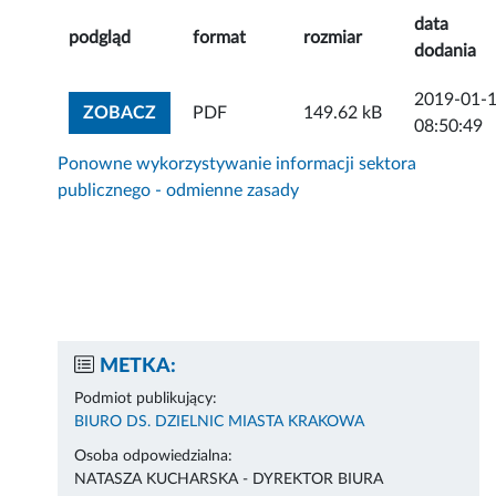
data
podgląd
format
rozmiar
dodania
2019-01-
ZOBACZ ZAŁĄCZNIK
ZOBACZ
PDF
149.62 kB
08:50:49
Ponowne wykorzystywanie informacji sektora
publicznego - odmienne zasady
METKA:
Podmiot publikujący:
BIURO DS. DZIELNIC MIASTA KRAKOWA
Osoba odpowiedzialna:
NATASZA KUCHARSKA - DYREKTOR BIURA