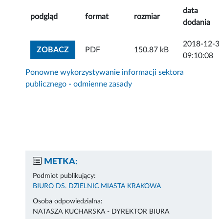
data
podgląd
format
rozmiar
dodania
2018-12-
ZOBACZ ZAŁĄCZNIK
ZOBACZ
PDF
150.87 kB
09:10:08
Ponowne wykorzystywanie informacji sektora
publicznego - odmienne zasady
METKA:
Podmiot publikujący:
BIURO DS. DZIELNIC MIASTA KRAKOWA
Osoba odpowiedzialna:
NATASZA KUCHARSKA - DYREKTOR BIURA