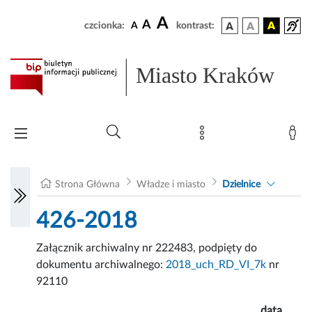
A
A
czcionka:
A
kontrast:
Miasto Kraków
Strona Główna
Władze i miasto
Dzielnice
426-2018
Załącznik archiwalny nr 222483, podpięty do
dokumentu archiwalnego:
2018_uch_RD_VI_7k
nr
92110
data