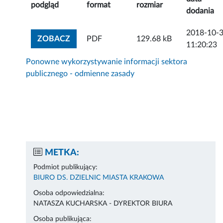
podgląd
format
rozmiar
dodania
2018-10-
ZOBACZ ZAŁĄCZNIK
ZOBACZ
PDF
129.68 kB
11:20:23
Ponowne wykorzystywanie informacji sektora
publicznego - odmienne zasady
METKA:
Podmiot publikujący:
BIURO DS. DZIELNIC MIASTA KRAKOWA
Osoba odpowiedzialna:
NATASZA KUCHARSKA - DYREKTOR BIURA
Osoba publikująca: