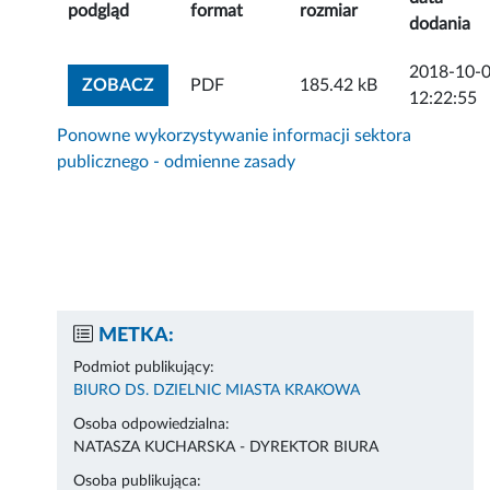
podgląd
format
rozmiar
dodania
2018-10-
ZOBACZ ZAŁĄCZNIK
ZOBACZ
PDF
185.42 kB
12:22:55
Ponowne wykorzystywanie informacji sektora
publicznego - odmienne zasady
METKA:
Podmiot publikujący:
BIURO DS. DZIELNIC MIASTA KRAKOWA
Osoba odpowiedzialna:
NATASZA KUCHARSKA - DYREKTOR BIURA
Osoba publikująca: