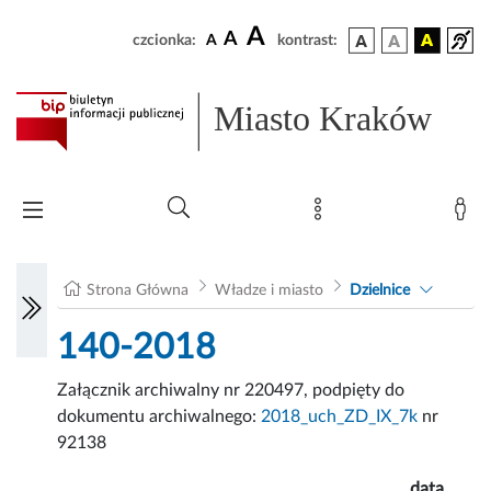
A
A
czcionka:
A
kontrast:
Miasto Kraków
Strona Główna
Władze i miasto
Dzielnice
140-2018
Załącznik archiwalny nr 220497, podpięty do
dokumentu archiwalnego:
2018_uch_ZD_IX_7k
nr
92138
data