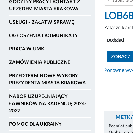
Strona Gł
GODZINY PRACY I KONTAKT Z
URZĘDEM MIASTA KRAKOWA
LOB68
USŁUGI - ZAŁATW SPRAWĘ
Załącznik ar
OGŁOSZENIA I KOMUNIKATY
podgląd
PRACA W UMK
ZOBACZ
ZAMÓWIENIA PUBLICZNE
Ponowne wyko
PRZEDTERMINOWE WYBORY
PREZYDENTA MIASTA KRAKOWA
NABÓR UZUPEŁNIAJĄCY
ŁAWNIKÓW NA KADENCJĘ 2024-
2027
METKA
POMOC DLA UKRAINY
Podmiot publ
Osoba odpowi