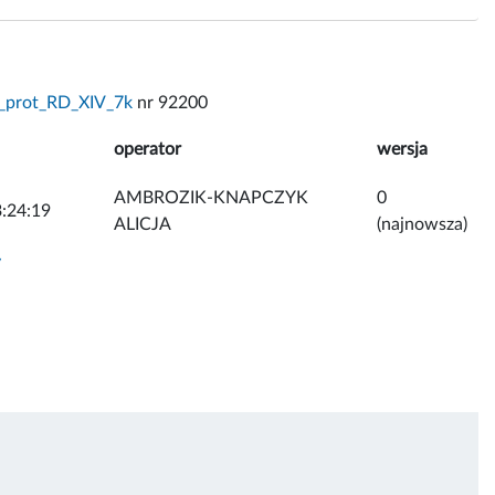
_prot_RD_XIV_7k
nr 92200
operator
wersja
AMBROZIK-KNAPCZYK
0
:24:19
ALICJA
(najnowsza)
y