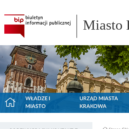
Miasto
WŁADZE I
URZĄD MIASTA
MIASTO
KRAKOWA