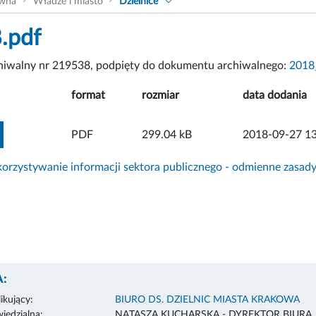
ówna
Władze i miasto
Dzielnice
.pdf
chiwalny nr 219538, podpięty do dokumentu archiwalnego:
2018
format
rozmiar
data dodania
ZOBACZ ZAŁĄCZNIK
PDF
299.04 kB
2018-09-27 13
rzystywanie informacji sektora publicznego - odmienne zasad
:
ikujący:
BIURO DS. DZIELNIC MIASTA KRAKOWA
edzialna:
NATASZA KUCHARSKA - DYREKTOR BIURA