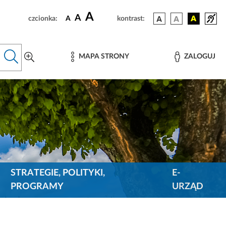
A
A
czcionka:
A
kontrast:
MAPA STRONY
ZALOGUJ
STRATEGIE, POLITYKI,
E-
PROGRAMY
URZĄD