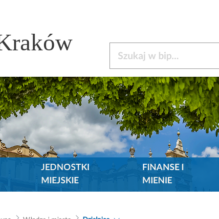
 Kraków
Szukaj w bip
JEDNOSTKI
FINANSE I
MIEJSKIE
MIENIE