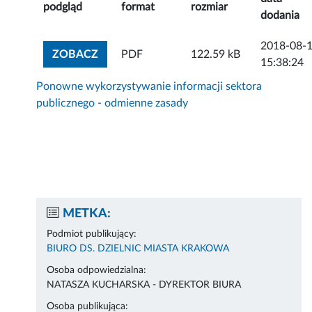
podgląd
format
rozmiar
dodania
2018-08-
ZOBACZ ZAŁĄCZNIK
ZOBACZ
PDF
122.59 kB
15:38:24
Ponowne wykorzystywanie informacji sektora
publicznego - odmienne zasady
METKA:
Podmiot publikujący:
BIURO DS. DZIELNIC MIASTA KRAKOWA
Osoba odpowiedzialna:
NATASZA KUCHARSKA - DYREKTOR BIURA
Osoba publikująca: