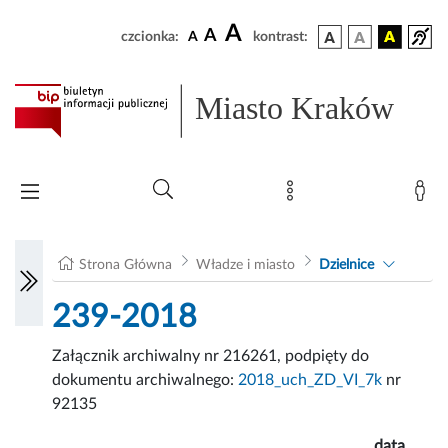
A
A
czcionka:
A
kontrast:
Miasto Kraków
Strona Główna
Władze i miasto
Dzielnice
239-2018
Załącznik archiwalny nr 216261, podpięty do
dokumentu archiwalnego:
2018_uch_ZD_VI_7k
nr
92135
data