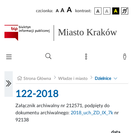
A
A
czcionka:
A
kontrast:
Miasto Kraków
Strona Główna
Władze i miasto
Dzielnice
122-2018
Załącznik archiwalny nr 212571, podpięty do
dokumentu archiwalnego:
2018_uch_ZD_IX_7k
nr
92138
data