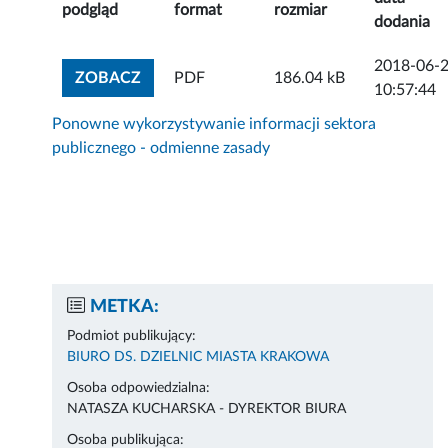
podgląd
format
rozmiar
dodania
2018-06-
ZOBACZ ZAŁĄCZNIK
ZOBACZ
PDF
186.04 kB
10:57:44
Ponowne wykorzystywanie informacji sektora
publicznego - odmienne zasady
METKA:
Podmiot publikujący:
BIURO DS. DZIELNIC MIASTA KRAKOWA
Osoba odpowiedzialna:
NATASZA KUCHARSKA - DYREKTOR BIURA
Osoba publikująca: