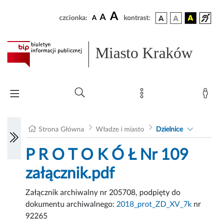
A
A
czcionka:
A
kontrast:
Miasto Kraków
Strona Główna
Władze i miasto
Dzielnice
P R O T O K Ó Ł Nr 109
załącznik.pdf
Załącznik archiwalny nr 205708, podpięty do
dokumentu archiwalnego:
2018_prot_ZD_XV_7k
nr
92265