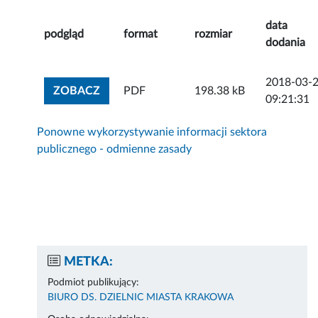
data
podgląd
format
rozmiar
dodania
2018-03-
ZOBACZ ZAŁĄCZNIK
ZOBACZ
PDF
198.38 kB
09:21:31
Ponowne wykorzystywanie informacji sektora
publicznego - odmienne zasady
METKA:
Podmiot publikujący:
BIURO DS. DZIELNIC MIASTA KRAKOWA