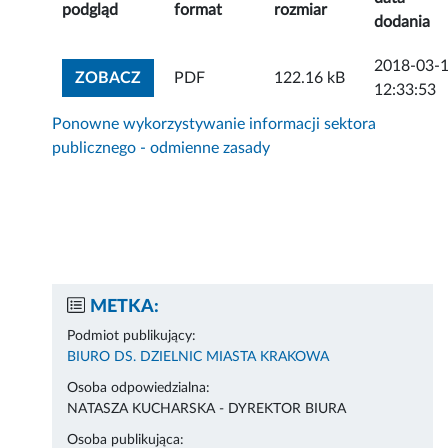
podgląd
format
rozmiar
dodania
2018-03-
ZOBACZ ZAŁĄCZNIK
ZOBACZ
PDF
122.16 kB
12:33:53
Ponowne wykorzystywanie informacji sektora
publicznego - odmienne zasady
METKA:
Podmiot publikujący:
BIURO DS. DZIELNIC MIASTA KRAKOWA
Osoba odpowiedzialna:
NATASZA KUCHARSKA - DYREKTOR BIURA
Osoba publikująca: