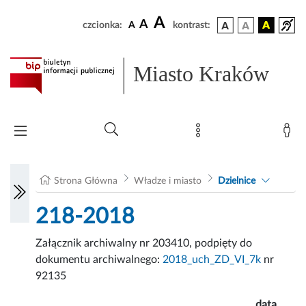
A
A
czcionka:
A
kontrast:
Miasto Kraków
Strona Główna
Władze i miasto
Dzielnice
218-2018
Załącznik archiwalny nr 203410, podpięty do
dokumentu archiwalnego:
2018_uch_ZD_VI_7k
nr
92135
data