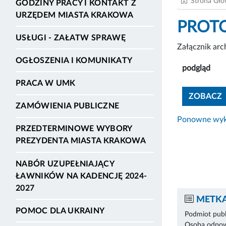
Strona Gł
GODZINY PRACY I KONTAKT Z
URZĘDEM MIASTA KRAKOWA
PROTOK
USŁUGI - ZAŁATW SPRAWĘ
Załącznik ar
OGŁOSZENIA I KOMUNIKATY
podgląd
PRACA W UMK
ZOBACZ
ZAMÓWIENIA PUBLICZNE
Ponowne wyko
PRZEDTERMINOWE WYBORY
PREZYDENTA MIASTA KRAKOWA
NABÓR UZUPEŁNIAJĄCY
ŁAWNIKÓW NA KADENCJĘ 2024-
2027
METKA
POMOC DLA UKRAINY
Podmiot publ
Osoba odpowi