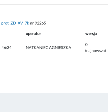
_prot_ZD_XV_7k
nr 92265
operator
wersja
0
:46:34
NATKANIEC AGNIESZKA
(najnowsza)
y