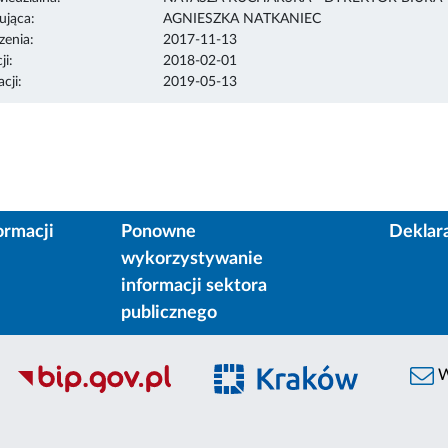
ująca:
AGNIESZKA NATKANIEC
enia:
2017-11-13
ji:
2018-02-01
cji:
2019-05-13
ormacji
Ponowne
Deklar
wykorzystywanie
informacji sektora
publicznego
W