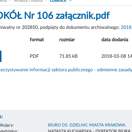
ówna
Władze i miasto
Dzielnice
ÓŁ Nr 106 załącznik.pdf
chiwalny nr 202850, podpięty do dokumentu archiwalnego:
2018
format
rozmiar
data dodania
ZOBACZ ZAŁĄCZNIK
PDF
71.85 kB
2018-03-08 14
rzystywanie informacji sektora publicznego - odmienne zasad
:
ikujący:
BIURO DS. DZIELNIC MIASTA KRAKOWA
edzialna:
NATASZA KUCHARSKA - DYREKTOR BIURA