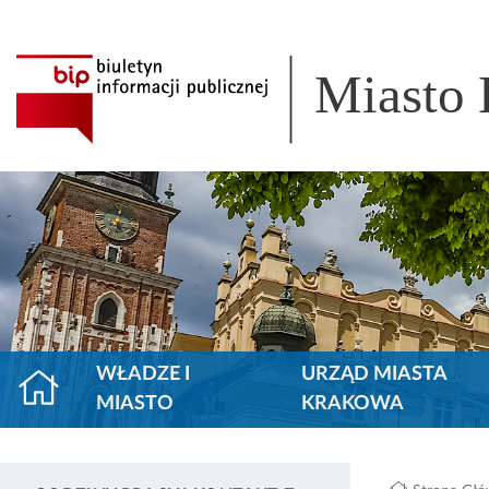
Miasto
WŁADZE I
URZĄD MIASTA
MIASTO
KRAKOWA