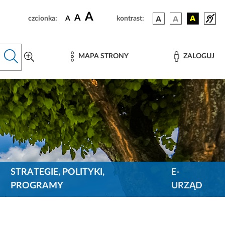
A
A
czcionka:
A
kontrast:
MAPA STRONY
ZALOGUJ
STRATEGIE, POLITYKI,
E-
PROGRAMY
URZĄD