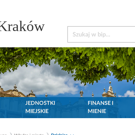
 Kraków
Szukaj w bip
JEDNOSTKI
FINANSE I
MIEJSKIE
MIENIE