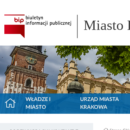
Miasto
WŁADZE I
URZĄD MIASTA
MIASTO
KRAKOWA