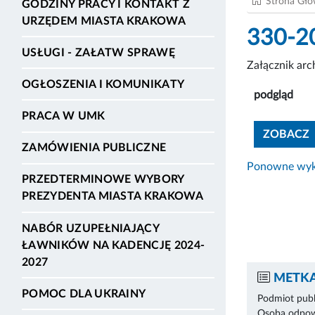
Strona Gł
GODZINY PRACY I KONTAKT Z
URZĘDEM MIASTA KRAKOWA
330-2
USŁUGI - ZAŁATW SPRAWĘ
Załącznik ar
OGŁOSZENIA I KOMUNIKATY
podgląd
PRACA W UMK
ZOBACZ
ZAMÓWIENIA PUBLICZNE
Ponowne wyko
PRZEDTERMINOWE WYBORY
PREZYDENTA MIASTA KRAKOWA
NABÓR UZUPEŁNIAJĄCY
ŁAWNIKÓW NA KADENCJĘ 2024-
2027
METKA
POMOC DLA UKRAINY
Podmiot publ
Osoba odpowi