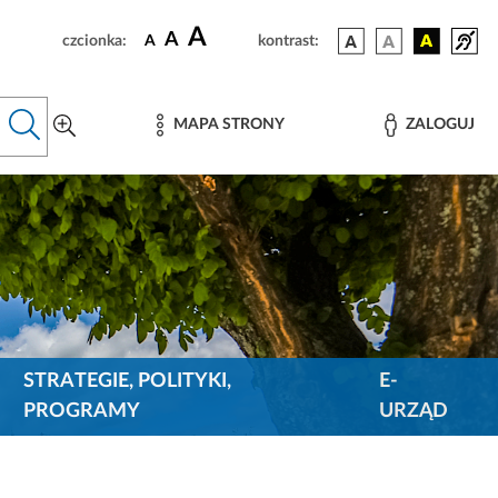
A
A
czcionka:
A
kontrast:
MAPA STRONY
ZALOGUJ
STRATEGIE, POLITYKI,
E-
PROGRAMY
URZĄD