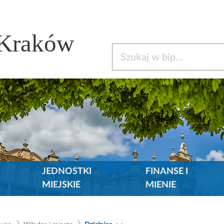
 Kraków
Szukaj w bip
JEDNOSTKI
FINANSE I
MIEJSKIE
MIENIE