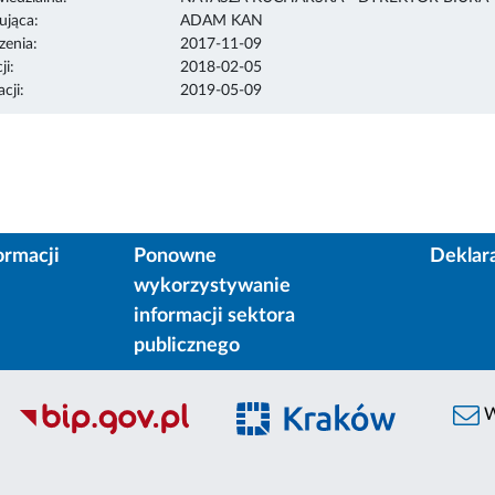
ująca:
ADAM KAN
enia:
2017-11-09
ji:
2018-02-05
cji:
2019-05-09
ormacji
Ponowne
Deklar
wykorzystywanie
informacji sektora
publicznego
W