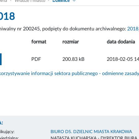
ówna
Władze i miasto
Dzielnice
018
chiwalny nr 200245, podpięty do dokumentu archiwalnego:
2018
format
rozmiar
data dodania
ZOBACZ ZAŁĄCZNIK
PDF
200.83 kB
2018-02-05 14
rzystywanie informacji sektora publicznego - odmienne zasad
:
ikujący:
BIURO DS. DZIELNIC MIASTA KRAKOWA
edzialna:
NATASZA KUCHARSKA - DYREKTOR BIURA