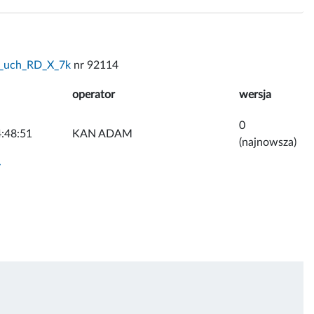
_uch_RD_X_7k
nr 92114
operator
wersja
0
:48:51
KAN ADAM
(najnowsza)
y