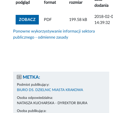
podgląd
format
rozmiar
dodania
2018-02-
ZOBACZ ZAŁĄCZNIK
ZOBACZ
PDF
199.58 kB
14:39:32
Ponowne wykorzystywanie informacji sektora
publicznego - odmienne zasady
METKA:
Podmiot publikujący:
BIURO DS. DZIELNIC MIASTA KRAKOWA
Osoba odpowiedzialna:
NATASZA KUCHARSKA - DYREKTOR BIURA
Osoba publikująca: