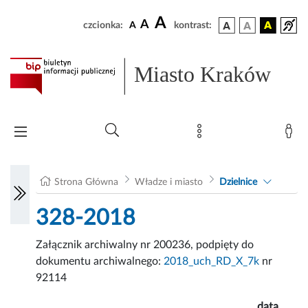
A
A
czcionka:
A
kontrast:
Miasto Kraków
Strona Główna
Władze i miasto
Dzielnice
328-2018
Załącznik archiwalny nr 200236, podpięty do
dokumentu archiwalnego:
2018_uch_RD_X_7k
nr
92114
data