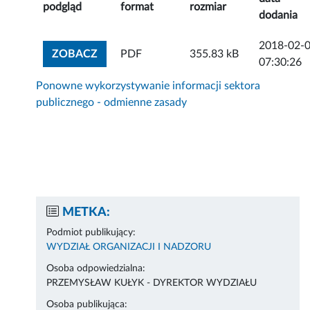
podgląd
format
rozmiar
dodania
2018-02-
ZOBACZ ZAŁĄCZNIK
ZOBACZ
PDF
355.83 kB
07:30:26
Ponowne wykorzystywanie informacji sektora
publicznego - odmienne zasady
METKA:
Podmiot publikujący:
WYDZIAŁ ORGANIZACJI I NADZORU
Osoba odpowiedzialna:
PRZEMYSŁAW KUŁYK - DYREKTOR WYDZIAŁU
Osoba publikująca: