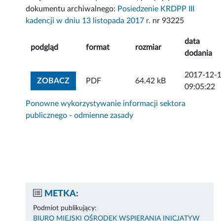
dokumentu archiwalnego:
Posiedzenie KRDPP III
kadencji w dniu 13 listopada 2017 r.
nr 93225
data
podgląd
format
rozmiar
dodania
2017-12-
ZOBACZ ZAŁĄCZNIK
ZOBACZ
PDF
64.42 kB
09:05:22
Ponowne wykorzystywanie informacji sektora
publicznego - odmienne zasady
METKA:
Podmiot publikujący:
BIURO MIEJSKI OŚRODEK WSPIERANIA INICJATYW