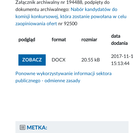
Załącznik archiwalny nr 194488, podpięty do
dokumentu archiwalnego:
Nabór kandydatów do
komisji konkursowej, która zostanie powołana w celu
zaopiniowania ofert
nr 92500
data
podgląd
format
rozmiar
dodania
2017-11-
ZOBACZ ZAŁĄCZNIK
ZOBACZ
DOCX
20.55 kB
15:13:44
Ponowne wykorzystywanie informacji sektora
publicznego - odmienne zasady
METKA: