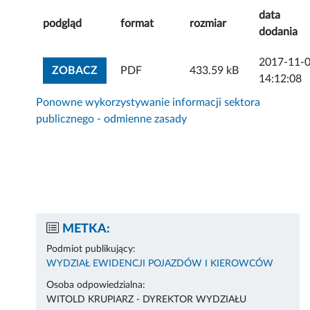
data
podgląd
format
rozmiar
dodania
2017-11-
ZOBACZ ZAŁĄCZNIK
ZOBACZ
PDF
433.59 kB
14:12:08
Ponowne wykorzystywanie informacji sektora
publicznego - odmienne zasady
METKA:
Podmiot publikujący:
WYDZIAŁ EWIDENCJI POJAZDÓW I KIEROWCÓW
Osoba odpowiedzialna:
WITOLD KRUPIARZ - DYREKTOR WYDZIAŁU