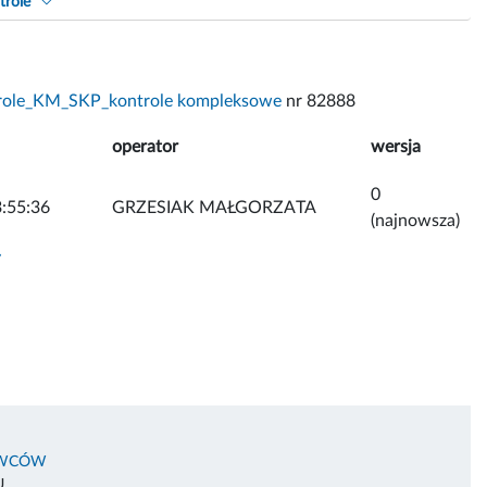
trole
role_KM_SKP_kontrole kompleksowe
nr 82888
operator
wersja
0
:55:36
GRZESIAK MAŁGORZATA
(najnowsza)
y
OWCÓW
U