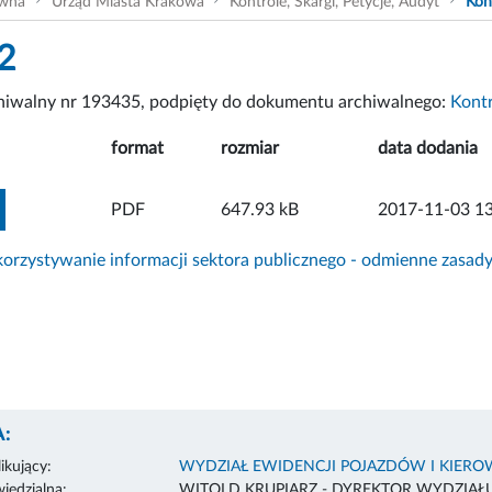
ówna
Urząd Miasta Krakowa
Kontrole, Skargi, Petycje, Audyt
Kon
2
chiwalny nr 193435, podpięty do dokumentu archiwalnego:
Kont
format
rozmiar
data dodania
ZOBACZ ZAŁĄCZNIK
PDF
647.93 kB
2017-11-03 13
rzystywanie informacji sektora publicznego - odmienne zasad
:
ikujący:
WYDZIAŁ EWIDENCJI POJAZDÓW I KIER
edzialna:
WITOLD KRUPIARZ - DYREKTOR WYDZIAŁ