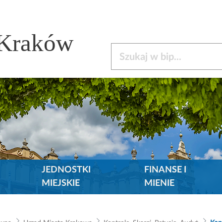
 Kraków
Szukaj w bip
JEDNOSTKI
FINANSE I
MIEJSKIE
MIENIE