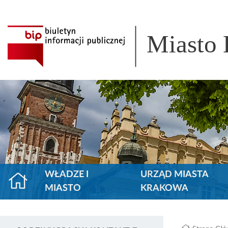
Miasto
WŁADZE I
URZĄD MIASTA
MIASTO
KRAKOWA