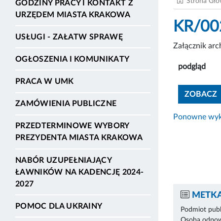
Strona Gł
GODZINY PRACY I KONTAKT Z
URZĘDEM MIASTA KRAKOWA
KR/00
USŁUGI - ZAŁATW SPRAWĘ
Załącznik ar
OGŁOSZENIA I KOMUNIKATY
podgląd
PRACA W UMK
ZOBACZ
ZAMÓWIENIA PUBLICZNE
Ponowne wyko
PRZEDTERMINOWE WYBORY
PREZYDENTA MIASTA KRAKOWA
NABÓR UZUPEŁNIAJĄCY
ŁAWNIKÓW NA KADENCJĘ 2024-
2027
METKA
POMOC DLA UKRAINY
Podmiot publ
Osoba odpowi