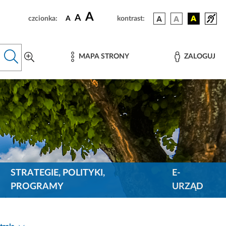
A
A
czcionka:
A
kontrast:
MAPA STRONY
ZALOGUJ
STRATEGIE, POLITYKI,
E-
PROGRAMY
URZĄD