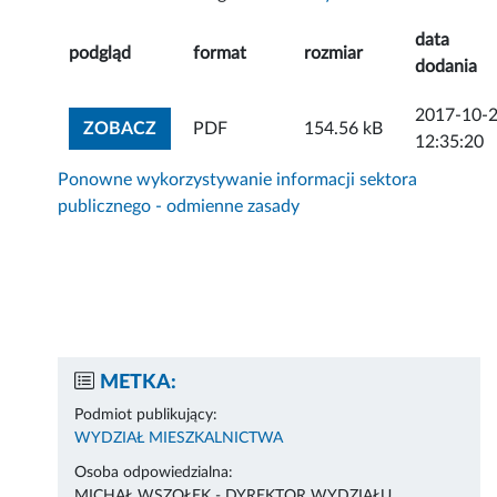
data
podgląd
format
rozmiar
dodania
2017-10-
ZOBACZ ZAŁĄCZNIK
ZOBACZ
PDF
154.56 kB
12:35:20
Ponowne wykorzystywanie informacji sektora
publicznego - odmienne zasady
METKA:
Podmiot publikujący:
WYDZIAŁ MIESZKALNICTWA
Osoba odpowiedzialna:
MICHAŁ WSZOŁEK - DYREKTOR WYDZIAŁU