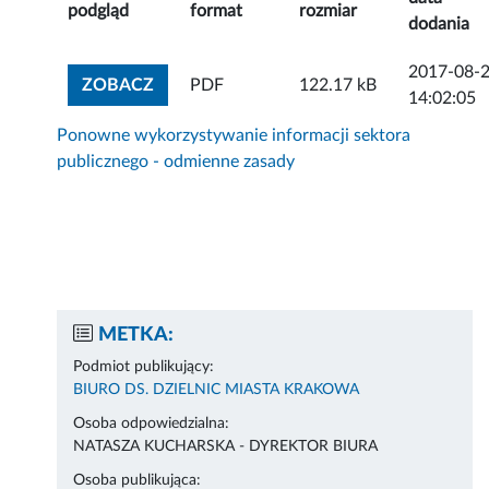
podgląd
format
rozmiar
dodania
2017-08-
ZOBACZ ZAŁĄCZNIK
ZOBACZ
PDF
122.17 kB
14:02:05
Ponowne wykorzystywanie informacji sektora
publicznego - odmienne zasady
METKA:
Podmiot publikujący:
BIURO DS. DZIELNIC MIASTA KRAKOWA
Osoba odpowiedzialna:
NATASZA KUCHARSKA - DYREKTOR BIURA
Osoba publikująca: