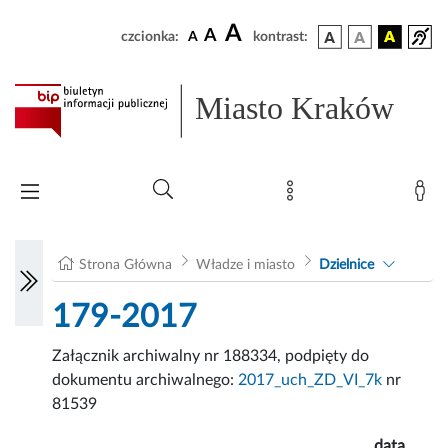
A
A
czcionka:
A
kontrast:
Miasto Kraków
Strona Główna
Władze i miasto
Dzielnice
179-2017
Załącznik archiwalny nr 188334, podpięty do
dokumentu archiwalnego:
2017_uch_ZD_VI_7k
nr
81539
data