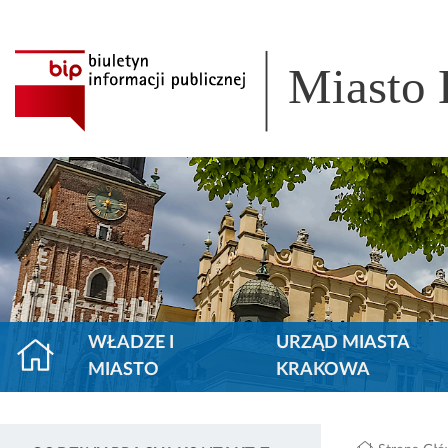
Miasto
WŁADZE I
URZĄD MIASTA
MIASTO
KRAKOWA