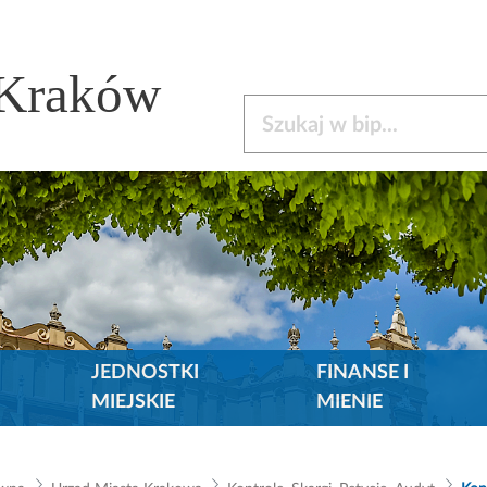
 Kraków
Szukaj w bip
JEDNOSTKI
FINANSE I
MIEJSKIE
MIENIE