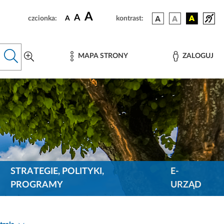
A
A
czcionka:
A
kontrast:
MAPA STRONY
ZALOGUJ
STRATEGIE, POLITYKI,
E-
PROGRAMY
URZĄD