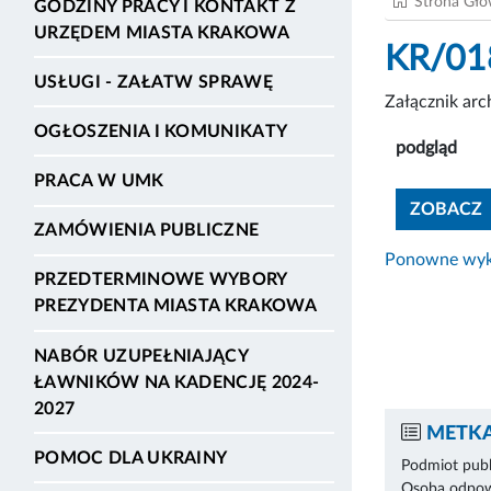
Strona Gł
GODZINY PRACY I KONTAKT Z
URZĘDEM MIASTA KRAKOWA
KR/01
USŁUGI - ZAŁATW SPRAWĘ
Załącznik ar
OGŁOSZENIA I KOMUNIKATY
podgląd
PRACA W UMK
ZOBACZ
ZAMÓWIENIA PUBLICZNE
Ponowne wyko
PRZEDTERMINOWE WYBORY
PREZYDENTA MIASTA KRAKOWA
NABÓR UZUPEŁNIAJĄCY
ŁAWNIKÓW NA KADENCJĘ 2024-
2027
METKA
POMOC DLA UKRAINY
Podmiot publ
Osoba odpowi