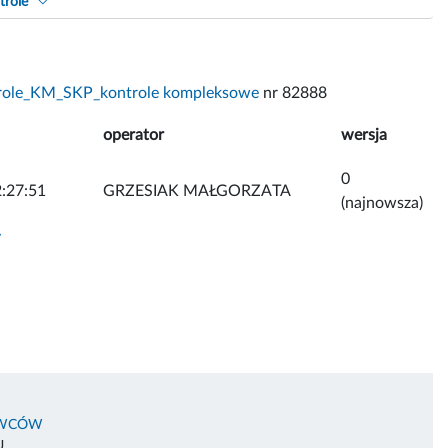
trole
role_KM_SKP_kontrole kompleksowe
nr 82888
operator
wersja
0
:27:51
GRZESIAK MAŁGORZATA
(najnowsza)
y
OWCÓW
U