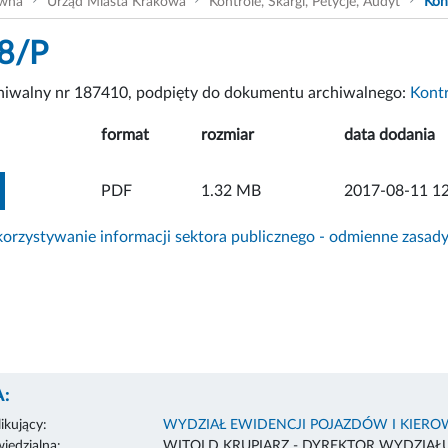
ówna
Urząd Miasta Krakowa
Kontrole, Skargi, Petycje, Audyt
Kon
8/P
chiwalny nr 187410, podpięty do dokumentu archiwalnego:
Kont
format
rozmiar
data dodania
ZOBACZ ZAŁĄCZNIK
PDF
1.32 MB
2017-08-11 12
rzystywanie informacji sektora publicznego - odmienne zasad
:
ikujący:
WYDZIAŁ EWIDENCJI POJAZDÓW I KIER
edzialna:
WITOLD KRUPIARZ - DYREKTOR WYDZIAŁ