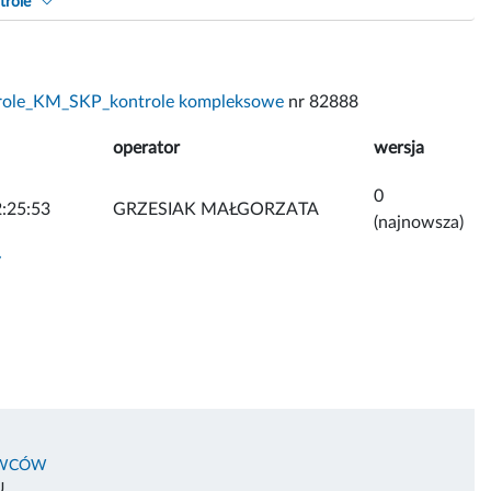
trole
role_KM_SKP_kontrole kompleksowe
nr 82888
operator
wersja
0
:25:53
GRZESIAK MAŁGORZATA
(najnowsza)
y
OWCÓW
U