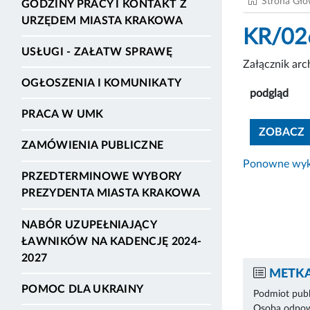
Strona Gł
GODZINY PRACY I KONTAKT Z
URZĘDEM MIASTA KRAKOWA
KR/02
USŁUGI - ZAŁATW SPRAWĘ
Załącznik ar
OGŁOSZENIA I KOMUNIKATY
podgląd
PRACA W UMK
ZOBACZ
ZAMÓWIENIA PUBLICZNE
Ponowne wyko
PRZEDTERMINOWE WYBORY
PREZYDENTA MIASTA KRAKOWA
NABÓR UZUPEŁNIAJĄCY
ŁAWNIKÓW NA KADENCJĘ 2024-
2027
METKA
POMOC DLA UKRAINY
Podmiot publ
Osoba odpowi