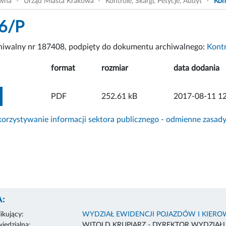
ówna
Urząd Miasta Krakowa
Kontrole, Skargi, Petycje, Audyt
Kon
6/P
chiwalny nr 187408, podpięty do dokumentu archiwalnego:
Kont
format
rozmiar
data dodania
ZOBACZ ZAŁĄCZNIK
PDF
252.61 kB
2017-08-11 12
rzystywanie informacji sektora publicznego - odmienne zasad
:
ikujący:
WYDZIAŁ EWIDENCJI POJAZDÓW I KIER
edzialna:
WITOLD KRUPIARZ - DYREKTOR WYDZIAŁ