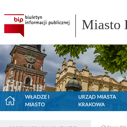
Miasto
WŁADZE I
URZĄD MIASTA
MIASTO
KRAKOWA