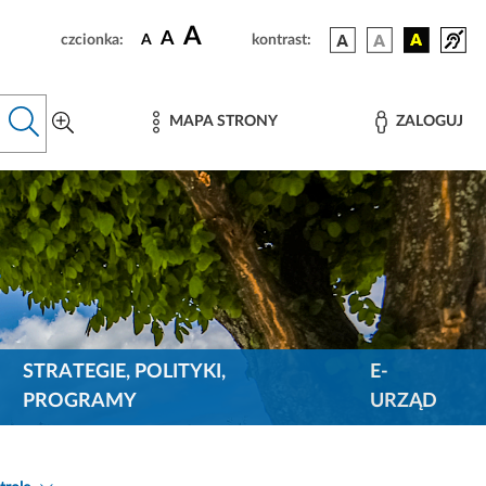
A
A
czcionka:
A
kontrast:
MAPA STRONY
ZALOGUJ
STRATEGIE, POLITYKI,
E-
PROGRAMY
URZĄD