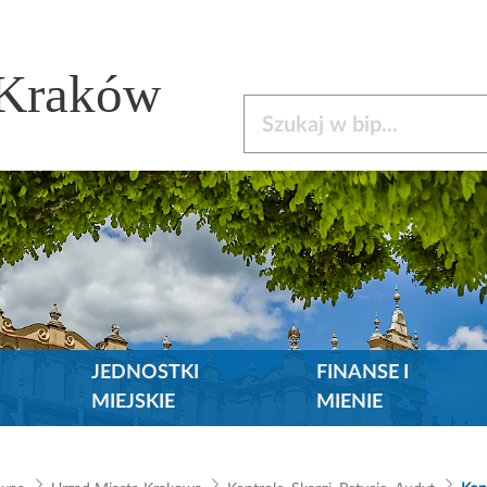
 Kraków
Szukaj w bip
JEDNOSTKI
FINANSE I
MIEJSKIE
MIENIE