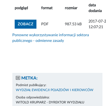
data
podgląd
format
rozmiar
dodania
2017-07-
ZOBACZ ZAŁĄCZNIK
ZOBACZ
PDF
987.53 kB
12:07:21
Ponowne wykorzystywanie informacji sektora
publicznego - odmienne zasady
METKA:
Podmiot publikujący:
WYDZIAŁ EWIDENCJI POJAZDÓW I KIEROWCÓW
Osoba odpowiedzialna:
WITOLD KRUPIARZ - DYREKTOR WYDZIAŁU