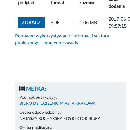
podgląd
format
rozmiar
dodania
2017-06-
ZOBACZ ZAŁĄCZNIK
ZOBACZ
PDF
1.06 MB
09:57:18
Ponowne wykorzystywanie informacji sektora
publicznego - odmienne zasady
METKA:
Podmiot publikujący:
BIURO DS. DZIELNIC MIASTA KRAKOWA
Osoba odpowiedzialna:
NATASZA KUCHARSKA - DYREKTOR BIURA
Osoba publikująca: