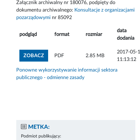
Załącznik archiwalny nr 180076, podpięty do
dokumentu archiwalnego:
Konsultacje z organizacjami
pozarządowymi
nr 85092
data
podgląd
format
rozmiar
dodania
2017-05-
ZOBACZ ZAŁĄCZNIK
ZOBACZ
PDF
2.85 MB
11:13:12
Ponowne wykorzystywanie informacji sektora
publicznego - odmienne zasady
METKA:
Podmiot publikujący: