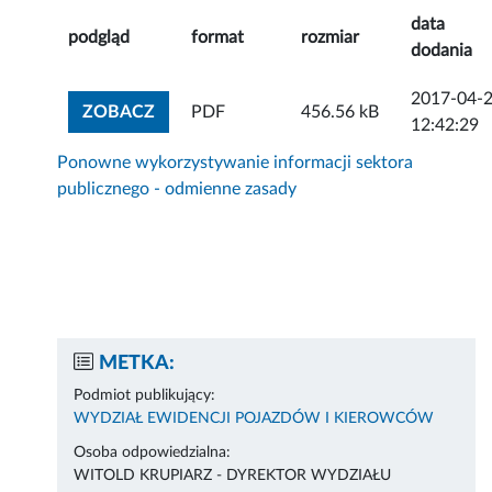
data
podgląd
format
rozmiar
dodania
2017-04-
ZOBACZ ZAŁĄCZNIK
ZOBACZ
PDF
456.56 kB
12:42:29
Ponowne wykorzystywanie informacji sektora
publicznego - odmienne zasady
METKA:
Podmiot publikujący:
WYDZIAŁ EWIDENCJI POJAZDÓW I KIEROWCÓW
Osoba odpowiedzialna:
WITOLD KRUPIARZ - DYREKTOR WYDZIAŁU