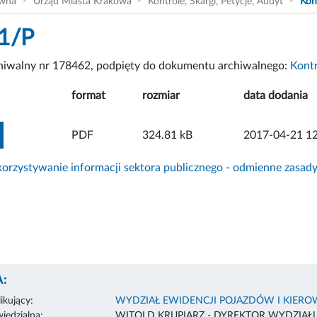
ówna
Urząd Miasta Krakowa
Kontrole, Skargi, Petycje, Audyt
Kon
1/P
chiwalny nr 178462, podpięty do dokumentu archiwalnego:
Kont
format
rozmiar
data dodania
ZOBACZ ZAŁĄCZNIK
PDF
324.81 kB
2017-04-21 12
rzystywanie informacji sektora publicznego - odmienne zasad
:
ikujący:
WYDZIAŁ EWIDENCJI POJAZDÓW I KIER
edzialna:
WITOLD KRUPIARZ - DYREKTOR WYDZIAŁ