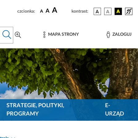
A
A
czcionka:
A
kontrast:
MAPA STRONY
ZALOGUJ
STRATEGIE, POLITYKI,
E-
PROGRAMY
URZĄD