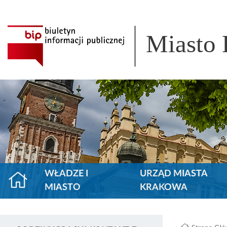
Miasto
WŁADZE I
URZĄD MIASTA
MIASTO
KRAKOWA