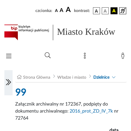
A
A
czcionka:
A
kontrast:
Miasto Kraków
Strona Główna
Władze i miasto
Dzielnice
99
Załącznik archiwalny nr 172367, podpięty do
dokumentu archiwalnego:
2016_prot_ZD_IV_7k
nr
72764
data