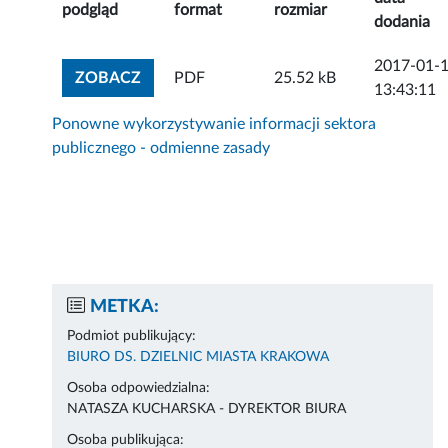
podgląd
format
rozmiar
dodania
2017-01-
ZOBACZ ZAŁĄCZNIK
ZOBACZ
PDF
25.52 kB
13:43:11
Ponowne wykorzystywanie informacji sektora
publicznego - odmienne zasady
METKA:
Podmiot publikujący:
BIURO DS. DZIELNIC MIASTA KRAKOWA
Osoba odpowiedzialna:
NATASZA KUCHARSKA - DYREKTOR BIURA
Osoba publikująca: