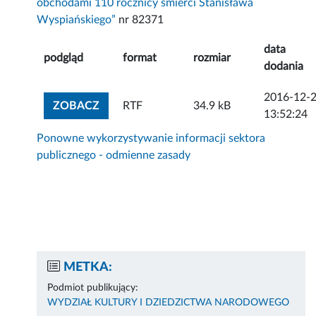
obchodami 110 rocznicy śmierci Stanisława
Wyspiańskiego”
nr 82371
data
podgląd
format
rozmiar
dodania
2016-12-
ZOBACZ ZAŁĄCZNIK
ZOBACZ
RTF
34.9 kB
13:52:24
Ponowne wykorzystywanie informacji sektora
publicznego - odmienne zasady
METKA:
Podmiot publikujący:
WYDZIAŁ KULTURY I DZIEDZICTWA NARODOWEGO