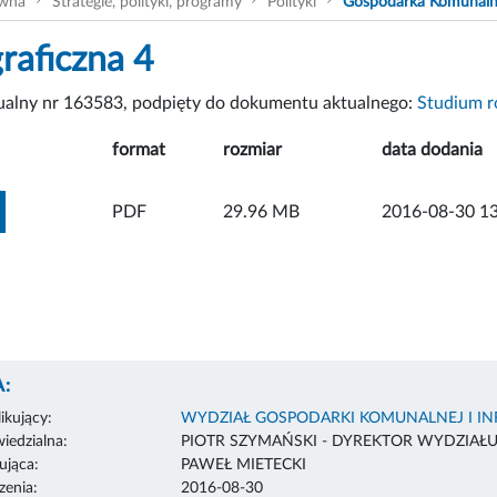
ówna
Strategie, polityki, programy
Polityki
Gospodarka Komunal
graficzna 4
tualny nr 163583, podpięty do dokumentu aktualnego:
Studium r
format
rozmiar
data dodania
ZOBACZ ZAŁĄCZNIK
PDF
29.96 MB
2016-08-30 13
:
ikujący:
WYDZIAŁ GOSPODARKI KOMUNALNEJ I I
edzialna:
PIOTR SZYMAŃSKI - DYREKTOR WYDZIAŁ
ująca:
PAWEŁ MIETECKI
enia:
2016-08-30