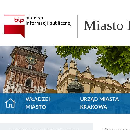
Miasto
WŁADZE I
URZĄD MIASTA
MIASTO
KRAKOWA