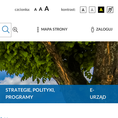
A
A
czcionka:
A
kontrast:
MAPA STRONY
ZALOGUJ
STRATEGIE, POLITYKI,
E-
PROGRAMY
URZĄD