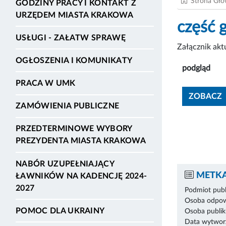
Strona Gł
GODZINY PRACY I KONTAKT Z
URZĘDEM MIASTA KRAKOWA
część 
USŁUGI - ZAŁATW SPRAWĘ
Załącznik ak
OGŁOSZENIA I KOMUNIKATY
podgląd
PRACA W UMK
ZOBACZ
ZAMÓWIENIA PUBLICZNE
PRZEDTERMINOWE WYBORY
PREZYDENTA MIASTA KRAKOWA
NABÓR UZUPEŁNIAJĄCY
METKA
ŁAWNIKÓW NA KADENCJĘ 2024-
2027
Podmiot publ
Osoba odpowi
POMOC DLA UKRAINY
Osoba publik
Data wytworz