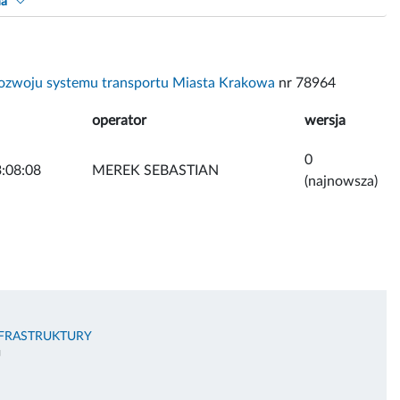
na
ozwoju systemu transportu Miasta Krakowa
nr 78964
operator
wersja
0
:08:08
MEREK SEBASTIAN
(najnowsza)
NFRASTRUKTURY
U