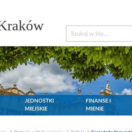
 Kraków
Szukaj w bip
JEDNOSTKI
FINANSE I
MIEJSKIE
MIENIE