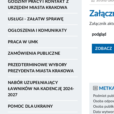
Strona Gł
GODZINY PRACY I KONTAKT Z
URZĘDEM MIASTA KRAKOWA
Załącz
USŁUGI - ZAŁATW SPRAWĘ
Załącznik ak
OGŁOSZENIA I KOMUNIKATY
podgląd
PRACA W UMK
ZOBACZ
ZAMÓWIENIA PUBLICZNE
PRZEDTERMINOWE WYBORY
PREZYDENTA MIASTA KRAKOWA
NABÓR UZUPEŁNIAJĄCY
METKA
ŁAWNIKÓW NA KADENCJĘ 2024-
2027
Podmiot publ
Osoba odpowi
POMOC DLA UKRAINY
Osoba publik
Data wytworz