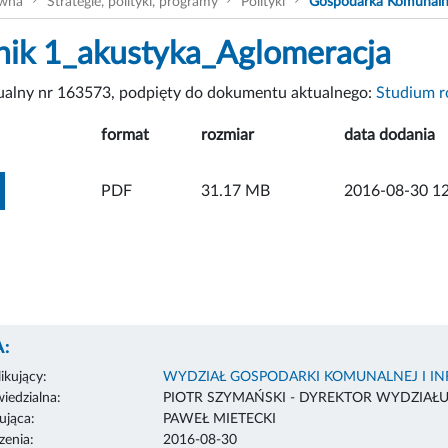
ówna
Strategie, polityki, programy
Polityki
Gospodarka Komunal
nik 1_akustyka_Aglomeracja
tualny nr 163573, podpięty do dokumentu aktualnego:
Studium r
format
rozmiar
data dodania
ZOBACZ ZAŁĄCZNIK
PDF
31.17 MB
2016-08-30 12
:
ikujący:
WYDZIAŁ GOSPODARKI KOMUNALNEJ I I
edzialna:
PIOTR SZYMAŃSKI - DYREKTOR WYDZIAŁ
ująca:
PAWEŁ MIETECKI
enia:
2016-08-30