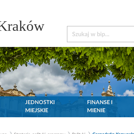
 Kraków
Szukaj w bip
JEDNOSTKI
FINANSE I
MIEJSKIE
MIENIE