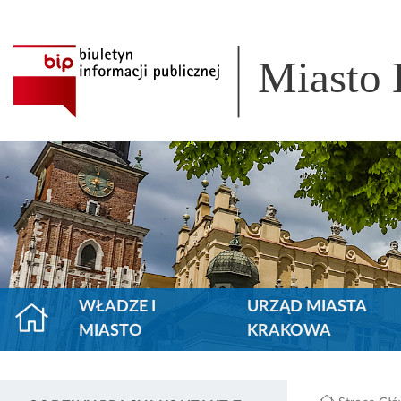
Miasto
WŁADZE I
URZĄD MIASTA
MIASTO
KRAKOWA