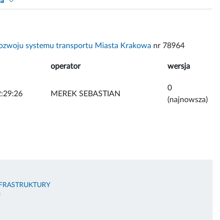
na
ozwoju systemu transportu Miasta Krakowa
nr 78964
operator
wersja
0
:29:26
MEREK SEBASTIAN
(najnowsza)
NFRASTRUKTURY
U