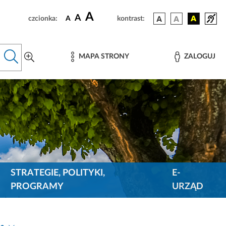
A
A
czcionka:
A
kontrast:
MAPA STRONY
ZALOGUJ
STRATEGIE, POLITYKI,
E-
PROGRAMY
URZĄD