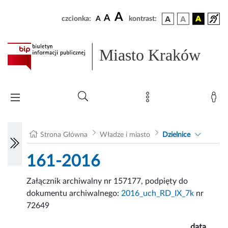
A
A
czcionka:
A
kontrast:
Miasto Kraków
Strona Główna
Władze i miasto
Dzielnice
161-2016
Załącznik archiwalny nr 157177, podpięty do
dokumentu archiwalnego:
2016_uch_RD_IX_7k
nr
72649
data