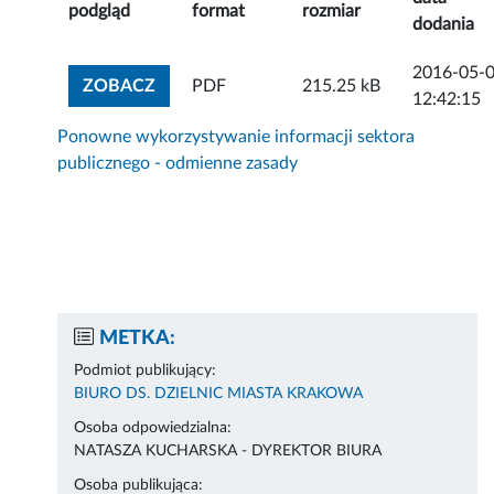
podgląd
format
rozmiar
dodania
2016-05-
ZOBACZ ZAŁĄCZNIK
ZOBACZ
PDF
215.25 kB
12:42:15
Ponowne wykorzystywanie informacji sektora
publicznego - odmienne zasady
METKA:
Podmiot publikujący:
BIURO DS. DZIELNIC MIASTA KRAKOWA
Osoba odpowiedzialna:
NATASZA KUCHARSKA - DYREKTOR BIURA
Osoba publikująca: