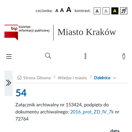
A
A
czcionka:
A
kontrast:
Miasto Kraków
Strona Główna
Władze i miasto
Dzielnice
54
Załącznik archiwalny nr 153424, podpięty do
dokumentu archiwalnego:
2016_prot_ZD_IV_7k
nr
72764
data