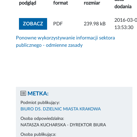
podgląd
format
rozmiar
dodania
2016-03-
ZOBACZ ZAŁĄCZNIK
ZOBACZ
PDF
239.98 kB
13:53:30
Ponowne wykorzystywanie informacji sektora
publicznego - odmienne zasady
METKA:
Podmiot publikujący:
BIURO DS. DZIELNIC MIASTA KRAKOWA
Osoba odpowiedzialna:
NATASZA KUCHARSKA - DYREKTOR BIURA
Osoba publikująca: