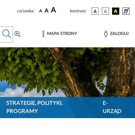
A
A
czcionka:
A
kontrast:
MAPA STRONY
ZALOGUJ
STRATEGIE, POLITYKI,
E-
PROGRAMY
URZĄD