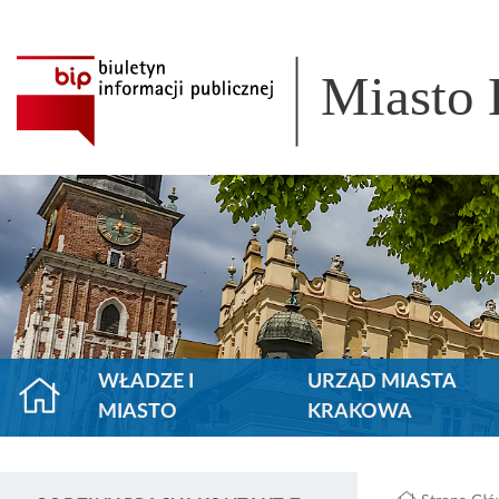
Miasto
WŁADZE I
URZĄD MIASTA
MIASTO
KRAKOWA