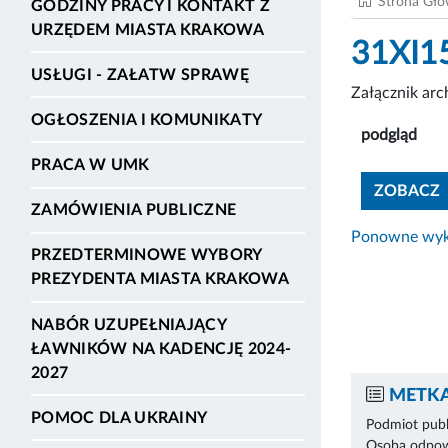
Strona Gł
GODZINY PRACY I KONTAKT Z
URZĘDEM MIASTA KRAKOWA
31XI1
USŁUGI - ZAŁATW SPRAWĘ
Załącznik ar
OGŁOSZENIA I KOMUNIKATY
podgląd
PRACA W UMK
ZOBACZ
ZAMÓWIENIA PUBLICZNE
Ponowne wyko
PRZEDTERMINOWE WYBORY
PREZYDENTA MIASTA KRAKOWA
NABÓR UZUPEŁNIAJĄCY
ŁAWNIKÓW NA KADENCJĘ 2024-
2027
METKA
POMOC DLA UKRAINY
Podmiot publ
Osoba odpowi