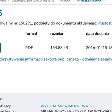
ówna
Strategie, polityki, programy
Polityki
Mieszkalnictwo
5
chiwalny nr 150291, podpięty do dokumentu aktualnego:
Pustos
format
rozmiar
data dodania
ZOBACZ ZAŁĄCZNIK
PDF
154.83 kB
2016-01-15 13
rzystywanie informacji sektora publicznego - odmienne zasad
:
ikujący:
WYDZIAŁ MIESZKALNICTWA
edzialna:
MICHAŁ WSZOŁEK - DYREKTOR WYDZIAŁ