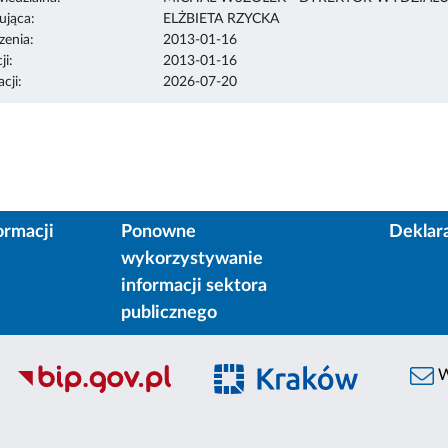
ująca:
ELŻBIETA RZYCKA
enia:
2013-01-16
ji:
2013-01-16
cji:
2026-07-20
ormacji
Ponowne
Deklar
wykorzystywanie
informacji sektora
publicznego
W