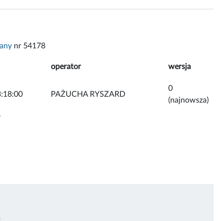
tany
nr 54178
operator
wersja
0
:18:00
PAŻUCHA RYSZARD
(najnowsza)
y
U