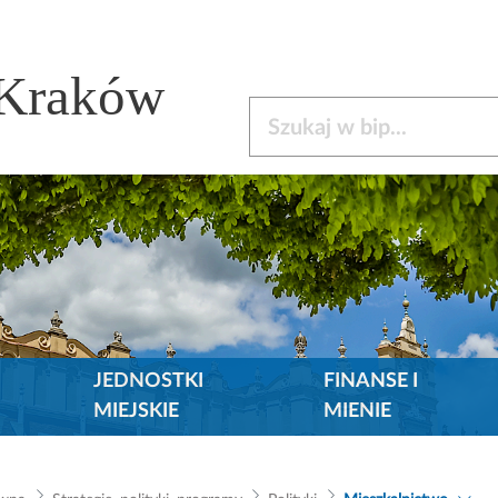
 Kraków
Szukaj w bip
JEDNOSTKI
FINANSE I
MIEJSKIE
MIENIE