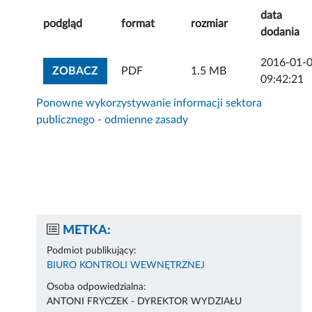
data
podgląd
format
rozmiar
dodania
2016-01-
ZOBACZ ZAŁĄCZNIK
ZOBACZ
PDF
1.5 MB
09:42:21
Ponowne wykorzystywanie informacji sektora
publicznego - odmienne zasady
METKA:
Podmiot publikujący:
BIURO KONTROLI WEWNĘTRZNEJ
Osoba odpowiedzialna:
ANTONI FRYCZEK - DYREKTOR WYDZIAŁU