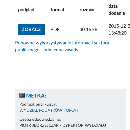
data
podgląd
format
rozmiar
dodania
2015-12-
ZOBACZ ZAŁĄCZNIK
ZOBACZ
PDF
30.16 kB
13:48:20
Ponowne wykorzystywanie informacji sektora
publicznego - odmienne zasady
METKA:
Podmiot publikujący:
WYDZIAŁ PODATKÓW I OPŁAT
Osoba odpowiedzialna:
PIOTR JĘDRZEJCZAK - DYREKTOR WYDZIAŁU