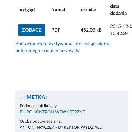
data
podgląd
format
rozmiar
dodania
2015-12-
ZOBACZ ZAŁĄCZNIK
ZOBACZ
PDF
452.03 kB
10:42:34
Ponowne wykorzystywanie informacji sektora
publicznego - odmienne zasady
METKA:
Podmiot publikujący:
BIURO KONTROLI WEWNĘTRZNEJ
Osoba odpowiedzialna:
ANTONI FRYCZEK - DYREKTOR WYDZIAŁU