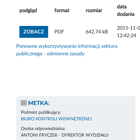
data
podgląd
format
rozmiar
dodania
2015-11-
ZOBACZ ZAŁĄCZNIK
ZOBACZ
PDF
642.74 kB
12:42:24
Ponowne wykorzystywanie informacji sektora
publicznego - odmienne zasady
METKA:
Podmiot publikujący:
BIURO KONTROLI WEWNĘTRZNEJ
Osoba odpowiedzialna:
ANTONI FRYCZEK - DYREKTOR WYDZIAŁU