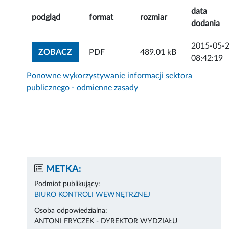
data
podgląd
format
rozmiar
dodania
2015-05-
ZOBACZ ZAŁĄCZNIK
ZOBACZ
PDF
489.01 kB
08:42:19
Ponowne wykorzystywanie informacji sektora
publicznego - odmienne zasady
METKA:
Podmiot publikujący:
BIURO KONTROLI WEWNĘTRZNEJ
Osoba odpowiedzialna:
ANTONI FRYCZEK - DYREKTOR WYDZIAŁU