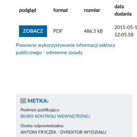
data
podgląd
format
rozmiar
dodania
2015-05-
ZOBACZ ZAŁĄCZNIK
ZOBACZ
PDF
486.5 kB
12:05:58
Ponowne wykorzystywanie informacji sektora
publicznego - odmienne zasady
METKA:
Podmiot publikujący:
BIURO KONTROLI WEWNĘTRZNEJ
Osoba odpowiedzialna:
ANTONI FRYCZEK - DYREKTOR WYDZIAŁU