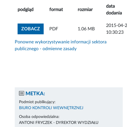
data
podgląd
format
rozmiar
dodania
2015-04-
ZOBACZ ZAŁĄCZNIK
ZOBACZ
PDF
1.06 MB
10:30:23
Ponowne wykorzystywanie informacji sektora
publicznego - odmienne zasady
METKA:
Podmiot publikujący:
BIURO KONTROLI WEWNĘTRZNEJ
Osoba odpowiedzialna:
ANTONI FRYCZEK - DYREKTOR WYDZIAŁU